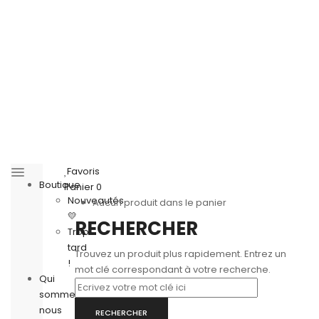
Favoris
Boutique
Panier
0
Nouveautés
Aucun produit dans le panier
💛
RECHERCHER
Trop
tard
Trouvez un produit plus rapidement. Entrez un
!
mot clé correspondant à votre recherche.
Qui
sommes-
nous
RECHERCHER