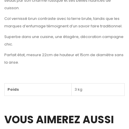
séduit par son charme rustique et ses belles nuances de
cuisson.
Col vernissé brun contraste avec la terre brute, tandis que les
marques d’enfumage témoignent d’un savoir faire traditionnel.
Superbe dans une cuisine, une étagère, décoration campagne
chic.
Parfait état, mesure 22cm de hauteur et 15cm de diamètre sans
la anse.
Poids
3 kg
VOUS AIMEREZ AUSSI