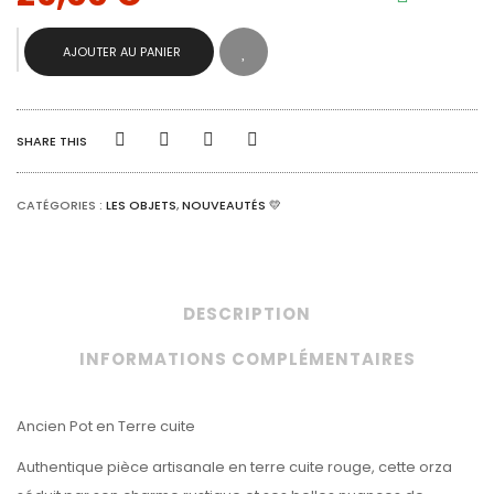
QUANTITÉ
AJOUTER AU PANIER
DE
ANCIEN
POT
TERRE
CUITE
SHARE THIS
ORZA
CATÉGORIES :
LES OBJETS
,
NOUVEAUTÉS 💛
DESCRIPTION
INFORMATIONS COMPLÉMENTAIRES
Ancien Pot en Terre cuite
Authentique pièce artisanale en terre cuite rouge, cette orza