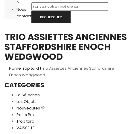
?
Nous
contacter
RECHERCHER
TRIO ASSIETTES ANCIENNES
STAFFORDSHIRE ENOCH
WEDGWOOD
Home
Trop tard !
Trio Assiettes Anciennes Staffordshire
Enoch Wedgwood
CATEGORIES
La Sélection
Les Objets
Nouveautés 💛
Petits Prix
Trop tard !
VAISSELLE