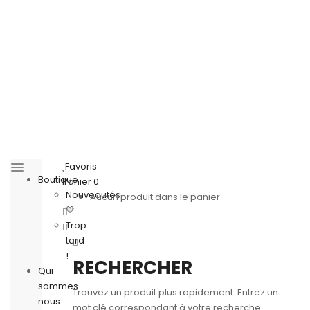
Favoris
Boutique
Panier
0
Nouveautés
Aucun produit dans le panier
💛
Trop
tard
!
RECHERCHER
Qui
sommes-
Trouvez un produit plus rapidement. Entrez un
nous
mot clé correspondant à votre recherche.