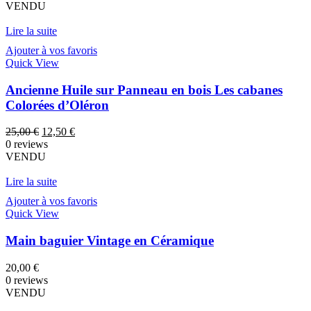
VENDU
Lire la suite
Ajouter à vos favoris
Quick View
Ancienne Huile sur Panneau en bois Les cabanes
Colorées d’Oléron
Le
Le
25,00
€
12,50
€
prix
prix
0 reviews
initial
actuel
VENDU
était :
est :
25,00 €.
12,50 €.
Lire la suite
Ajouter à vos favoris
Quick View
Main baguier Vintage en Céramique
20,00
€
0 reviews
VENDU