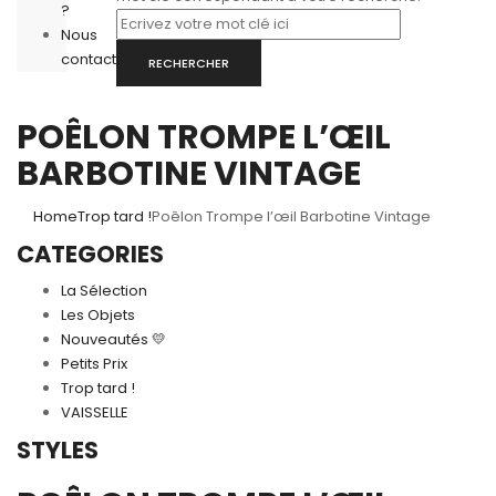
?
Nous
contacter
RECHERCHER
POÊLON TROMPE L’ŒIL
BARBOTINE VINTAGE
Home
Trop tard !
Poêlon Trompe l’œil Barbotine Vintage
CATEGORIES
La Sélection
Les Objets
Nouveautés 💛
Petits Prix
Trop tard !
VAISSELLE
STYLES