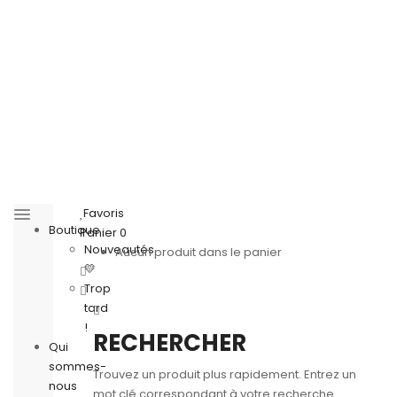
Favoris
Boutique
Panier
0
Nouveautés
Aucun produit dans le panier
💛
Trop
tard
!
RECHERCHER
Qui
sommes-
Trouvez un produit plus rapidement. Entrez un
nous
mot clé correspondant à votre recherche.