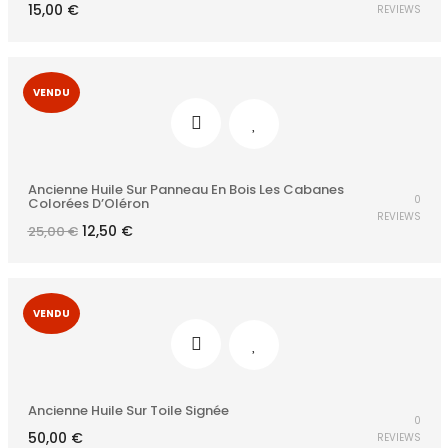
15,00
€
REVIEWS
VENDU
Ancienne Huile Sur Panneau En Bois Les Cabanes
0
Colorées D’Oléron
REVIEWS
Le
Le
12,50
€
25,00
€
prix
prix
initial
actuel
était :
est :
25,00 €.
12,50 €.
VENDU
Ancienne Huile Sur Toile Signée
0
50,00
€
REVIEWS