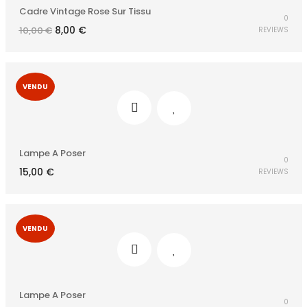
Cadre Vintage Rose Sur Tissu
0
Le
Le
8,00
€
10,00
€
REVIEWS
prix
prix
initial
actuel
était :
est :
10,00 €.
8,00 €.
VENDU
Lampe A Poser
0
15,00
€
REVIEWS
VENDU
Lampe A Poser
0