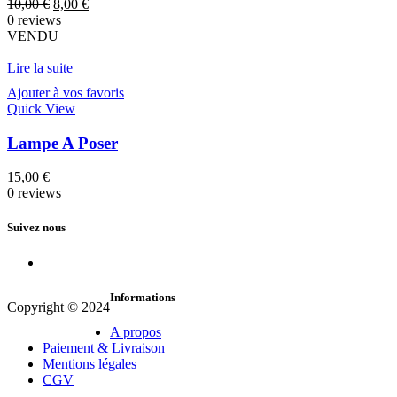
Le
Le
10,00
€
8,00
€
prix
prix
0 reviews
initial
actuel
VENDU
était :
est :
10,00 €.
8,00 €.
Lire la suite
Ajouter à vos favoris
Quick View
Lampe A Poser
15,00
€
0 reviews
Suivez nous
Informations
Copyright © 2024
A propos
Paiement & Livraison
Mentions légales
CGV