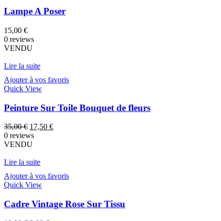
Lampe A Poser
15,00
€
0 reviews
VENDU
Lire la suite
Ajouter à vos favoris
Quick View
Peinture Sur Toile Bouquet de fleurs
Le
Le
35,00
€
17,50
€
prix
prix
0 reviews
initial
actuel
VENDU
était :
est :
35,00 €.
17,50 €.
Lire la suite
Ajouter à vos favoris
Quick View
Cadre Vintage Rose Sur Tissu