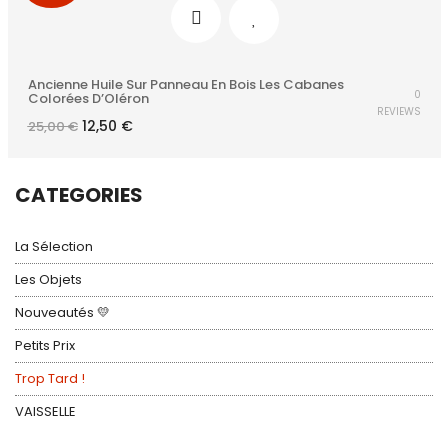
Ancienne Huile Sur Panneau En Bois Les Cabanes
0
Colorées D’Oléron
REVIEWS
Le
Le
12,50
€
25,00
€
prix
prix
initial
actuel
était :
est :
25,00 €.
12,50 €.
CATEGORIES
La Sélection
Les Objets
Nouveautés 💛
Petits Prix
Trop Tard !
VAISSELLE