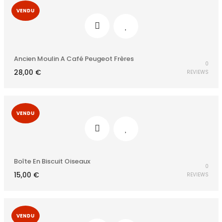
VENDU
Ancien Moulin A Café Peugeot Frères
0
28,00
€
REVIEWS
VENDU
Boîte En Biscuit Oiseaux
0
15,00
€
REVIEWS
VENDU