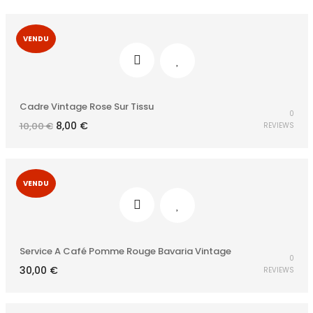
VENDU
Cadre Vintage Rose Sur Tissu
0
Le
Le
8,00
€
10,00
€
REVIEWS
prix
prix
initial
actuel
était :
est :
10,00 €.
8,00 €.
VENDU
Service A Café Pomme Rouge Bavaria Vintage
0
30,00
€
REVIEWS