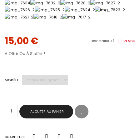
15,00
€
DISPONIBILITÉ:
VENDU
A Offrir Ou À S’offrir !
MODÈLE
QUANTITÉ
AJOUTER AU PANIER
DE
BOITE
EN
BOIS
ŒUF
SHARE THIS