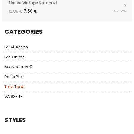
Tirelire Vintage Kotobuki
0
Le
Le
7,50
€
15,00
€
REVIEWS
prix
prix
initial
actuel
était :
est :
15,00 €.
7,50 €.
CATEGORIES
La Sélection
Les Objets
Nouveautés 💛
Petits Prix
Trop Tard !
VAISSELLE
STYLES