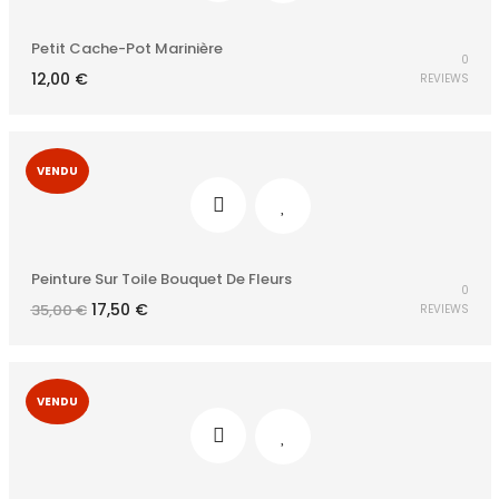
Petit Cache-Pot Marinière
0
12,00
€
REVIEWS
VENDU
Peinture Sur Toile Bouquet De Fleurs
0
Le
Le
17,50
€
35,00
€
REVIEWS
prix
prix
initial
actuel
était :
est :
35,00 €.
17,50 €.
VENDU