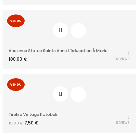
initial
actuel
était :
est :
25,00 €.
12,50 €.
VENDU
Ancienne Statue Sainte Anne L’éducation À Marie
0
180,00
€
REVIEWS
VENDU
Tirelire Vintage Kotobuki
0
Le
Le
7,50
€
15,00
€
REVIEWS
prix
prix
initial
actuel
était :
est :