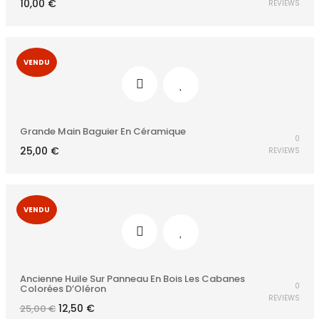
10,00
€
REVIEWS
VENDU
Grande Main Baguier En Céramique
0
25,00
€
REVIEWS
VENDU
Ancienne Huile Sur Panneau En Bois Les Cabanes
0
Colorées D’Oléron
REVIEWS
Le
Le
12,50
€
25,00
€
prix
prix