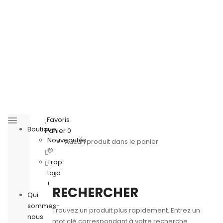
Favoris
Boutique
Panier
0
Nouveautés
Aucun produit dans le panier
💛
Trop
tard
!
RECHERCHER
Qui
sommes-
Trouvez un produit plus rapidement. Entrez un
nous
mot clé correspondant à votre recherche.