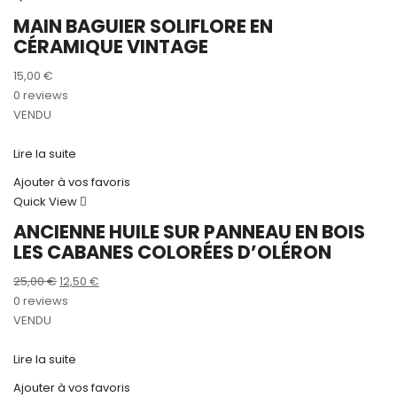
MAIN BAGUIER SOLIFLORE EN
CÉRAMIQUE VINTAGE
15,00
€
0 reviews
VENDU
Lire la suite
Ajouter à vos favoris
Quick View
ANCIENNE HUILE SUR PANNEAU EN BOIS
LES CABANES COLORÉES D’OLÉRON
Le
Le
25,00
€
12,50
€
prix
prix
0 reviews
initial
actuel
VENDU
était :
est :
25,00 €.
12,50 €.
Lire la suite
Ajouter à vos favoris