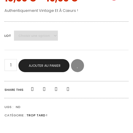
Authentiquement Vintage Et À Cœurs !
LOT
QUANTITÉ
AJOUTER AU PANIER
DE
MINI
BOUGEOIRS
CŒURS
SHARE THIS
UGS :
ND
CATÉGORIE :
TROP TARD !