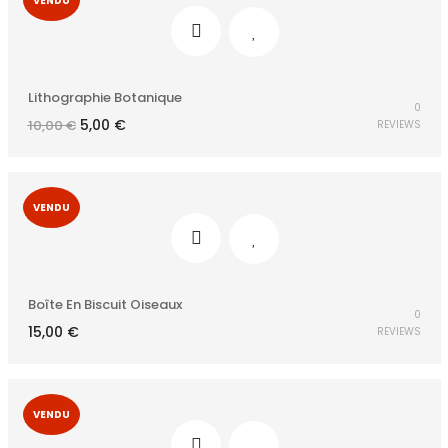
VENDU
Lithographie Botanique
0
Le
Le
5,00
€
10,00
€
REVIEWS
prix
prix
initial
actuel
était :
est :
10,00 €.
5,00 €.
VENDU
Boîte En Biscuit Oiseaux
0
15,00
€
REVIEWS
VENDU