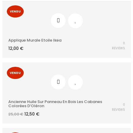
VENDU
Applique Murale Etoile Ikea
0
12,00
€
REVIEWS
VENDU
Ancienne Huile Sur Panneau En Bois Les Cabanes
0
Colorées D’Oléron
REVIEWS
Le
Le
12,50
€
25,00
€
prix
prix
initial
actuel
était :
est :
25,00 €.
12,50 €.