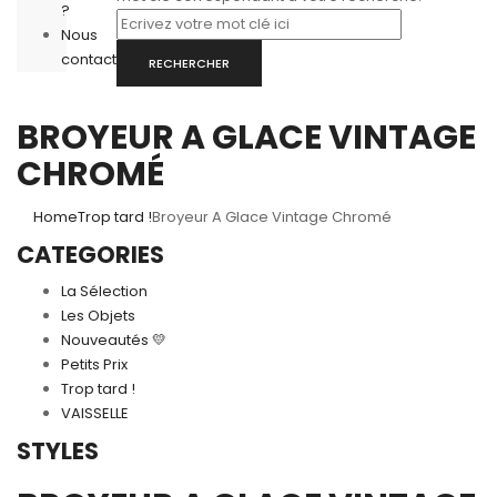
?
Nous
contacter
RECHERCHER
BROYEUR A GLACE VINTAGE
CHROMÉ
Home
Trop tard !
Broyeur A Glace Vintage Chromé
CATEGORIES
La Sélection
Les Objets
Nouveautés 💛
Petits Prix
Trop tard !
VAISSELLE
STYLES