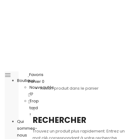
Favoris
Boutique
Panier
0
Nouveautés
Aucun produit dans le panier
💛
Trop
tard
!
RECHERCHER
Qui
sommes-
Trouvez un produit plus rapidement. Entrez un
nous
mot clé correspondant à votre recherche.