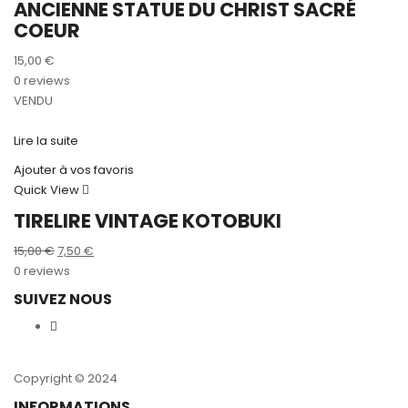
ANCIENNE STATUE DU CHRIST SACRÉ
COEUR
15,00
€
0 reviews
VENDU
Lire la suite
Ajouter à vos favoris
Quick View
TIRELIRE VINTAGE KOTOBUKI
Le
Le
15,00
€
7,50
€
prix
prix
0 reviews
initial
actuel
SUIVEZ NOUS
était :
est :
15,00 €.
7,50 €.
Copyright © 2024
INFORMATIONS