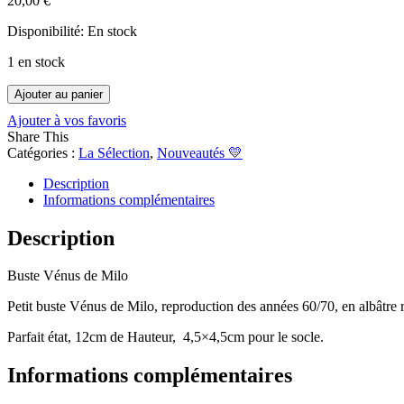
20,00
€
Disponibilité:
En stock
1 en stock
quantité
Ajouter au panier
de
Ajouter à vos favoris
Buste
Share This
Vénus
Catégories :
La Sélection
,
Nouveautés 💛
de
Milo
Description
Informations complémentaires
Description
Buste Vénus de Milo
Petit buste Vénus de Milo, reproduction des années 60/70, en albâtre r
Parfait état, 12cm de Hauteur, 4,5×4,5cm pour le socle.
Informations complémentaires