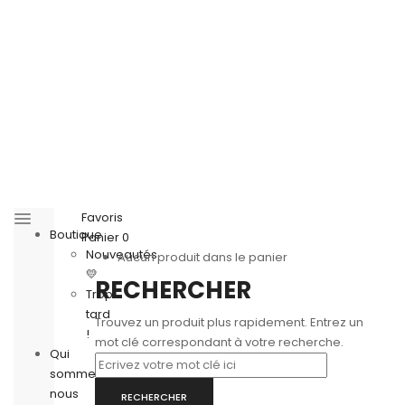
Favoris
Boutique
Panier
0
Nouveautés
Aucun produit dans le panier
💛
RECHERCHER
Trop
tard
Trouvez un produit plus rapidement. Entrez un
!
mot clé correspondant à votre recherche.
Qui
sommes-
nous
RECHERCHER