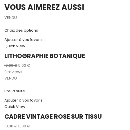
VOUS AIMEREZ AUSSI
VENDU
Choix des options
Ajouter à vos favoris
Quick View
LITHOGRAPHIE BOTANIQUE
Le
Le
10,00
€
5,00
€
prix
prix
0 reviews
initial
actuel
VENDU
était :
est :
10,00 €.
5,00 €.
Lire la suite
Ajouter à vos favoris
Quick View
CADRE VINTAGE ROSE SUR TISSU
Le
Le
10,00
€
8,00
€