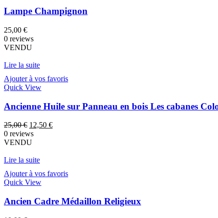
Lampe Champignon
25,00
€
0 reviews
VENDU
Lire la suite
Ajouter à vos favoris
Quick View
Ancienne Huile sur Panneau en bois Les cabanes Col
Le
Le
25,00
€
12,50
€
prix
prix
0 reviews
initial
actuel
VENDU
était :
est :
25,00 €.
12,50 €.
Lire la suite
Ajouter à vos favoris
Quick View
Ancien Cadre Médaillon Religieux