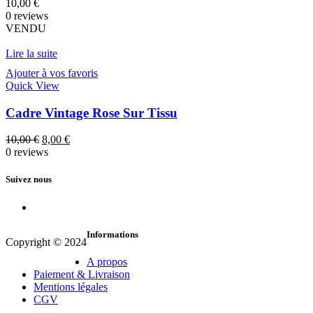
10,00
€
0 reviews
VENDU
Lire la suite
Ajouter à vos favoris
Quick View
Cadre Vintage Rose Sur Tissu
Le
Le
10,00
€
8,00
€
prix
prix
0 reviews
initial
actuel
était :
est :
Suivez nous
10,00 €.
8,00 €.
Informations
Copyright © 2024
A propos
Paiement & Livraison
Mentions légales
CGV