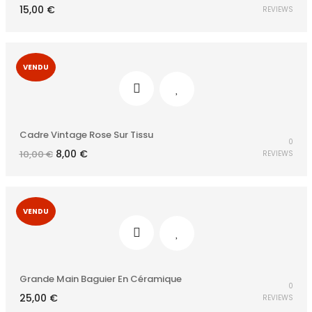
15,00
€
REVIEWS
VENDU
Cadre Vintage Rose Sur Tissu
0
Le
Le
8,00
€
10,00
€
REVIEWS
prix
prix
initial
actuel
était :
est :
10,00 €.
8,00 €.
VENDU
Grande Main Baguier En Céramique
0
25,00
€
REVIEWS