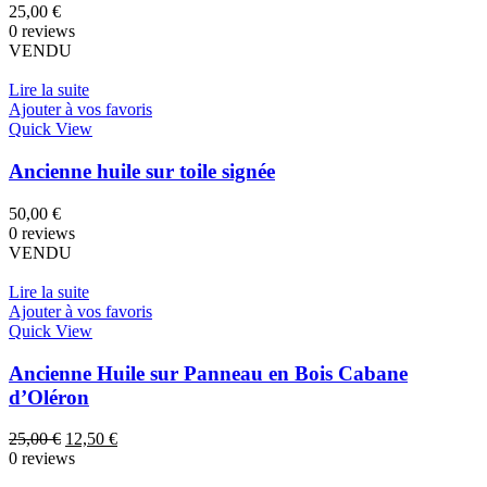
25,00
€
0 reviews
VENDU
Lire la suite
Ajouter à vos favoris
Quick View
Ancienne huile sur toile signée
50,00
€
0 reviews
VENDU
Lire la suite
Ajouter à vos favoris
Quick View
Ancienne Huile sur Panneau en Bois Cabane
d’Oléron
Le
Le
25,00
€
12,50
€
prix
prix
0 reviews
initial
actuel