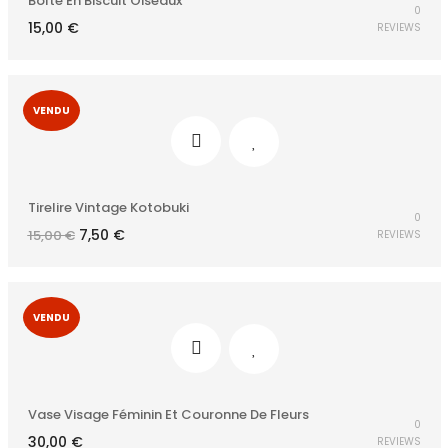
Boîte En Biscuit Oiseaux
0
15,00
€
REVIEWS
VENDU
Tirelire Vintage Kotobuki
0
Le
Le
7,50
€
15,00
€
REVIEWS
prix
prix
initial
actuel
était :
est :
15,00 €.
7,50 €.
VENDU
Vase Visage Féminin Et Couronne De Fleurs
0
30,00
€
REVIEWS