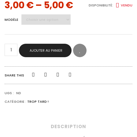
3,00
€
–
5,00
€
DISPONIBILITÉ:
VENDU
MODÈLE
QUANTITÉ
AJOUTER AU PANIER
DE
DÉCORATION
DE
NOËL
POUR
SHARE THIS
SAPIN
UGS :
ND
CATÉGORIE :
TROP TARD !
DESCRIPTION