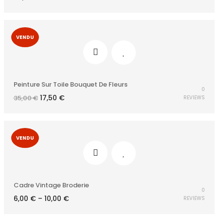
VENDU
Peinture Sur Toile Bouquet De Fleurs
0
Le
Le
17,50
€
35,00
€
REVIEWS
prix
prix
initial
actuel
était :
est :
35,00 €.
17,50 €.
VENDU
Cadre Vintage Broderie
0
6,00
€
–
10,00
€
REVIEWS