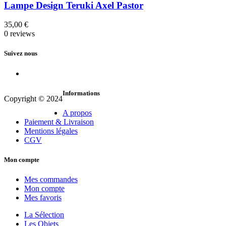
Lampe Design Teruki Axel Pastor
35,00
€
0 reviews
Suivez nous
Informations
Copyright © 2024
A propos
Paiement & Livraison
Mentions légales
CGV
Mon compte
Mes commandes
Mon compte
Mes favoris
La Sélection
Les Objets