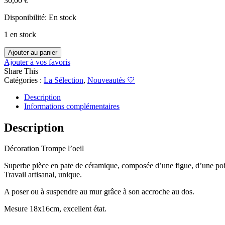
30,00
€
Disponibilité:
En stock
1 en stock
quantité
Ajouter au panier
de
Ajouter à vos favoris
Décoration
Share This
Trompe
Catégories :
La Sélection
,
Nouveautés 💛
L'oeil
Fruits
Description
Pates
Informations complémentaires
Céramiques
Description
Décoration Trompe l’oeil
Superbe pièce en pate de céramique, composée d’une figue, d’une poire
Travail artisanal, unique.
A poser ou à suspendre au mur grâce à son accroche au dos.
Mesure 18x16cm, excellent état.