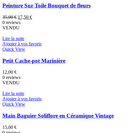
Peinture Sur Toile Bouquet de fleurs
Le
Le
35,00
€
17,50
€
prix
prix
0 reviews
initial
actuel
VENDU
était :
est :
35,00 €.
17,50 €.
Lire la suite
Ajouter à vos favoris
Quick View
Petit Cache-pot Marinière
12,00
€
0 reviews
VENDU
Lire la suite
Ajouter à vos favoris
Quick View
Main Baguier Soliflore en Céramique Vintage
15,00
€
0 reviews