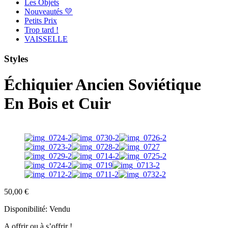
Les Objets
Nouveautés 💛
Petits Prix
Trop tard !
VAISSELLE
Styles
Échiquier Ancien Soviétique
En Bois et Cuir
50,00
€
Disponibilité:
Vendu
A offrir ou à s’offrir !