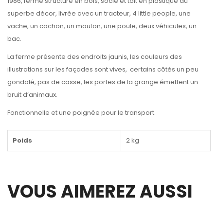
1986, ferme structure en bois, socle et toit en plastique au
superbe décor, livrée avec un tracteur, 4 little people, une
vache, un cochon, un mouton, une poule, deux véhicules, un
bac.
La ferme présente des endroits jaunis, les couleurs des
illustrations sur les façades sont vives, certains côtés un peu
gondolé, pas de casse, les portes de la grange émettent un
bruit d’animaux.
Fonctionnelle et une poignée pour le transport.
Poids
2 kg
VOUS AIMEREZ AUSSI