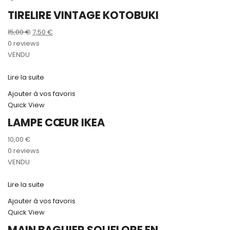
TIRELIRE VINTAGE KOTOBUKI
Le
Le
15,00
€
7,50
€
prix
prix
0 reviews
initial
actuel
VENDU
était :
est :
15,00 €.
7,50 €.
Lire la suite
Ajouter à vos favoris
Quick View
LAMPE CŒUR IKEA
10,00
€
0 reviews
VENDU
Lire la suite
Ajouter à vos favoris
Quick View
MAIN BAGUIER SOLIFLORE EN