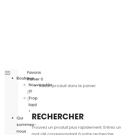
Favoris
Boutique
Panier
0
Nouveautés
Aucun produit dans le panier
💛
Trop
tard
!
RECHERCHER
Qui
sommes-
Trouvez un produit plus rapidement. Entrez un
nous
mot clé correspondant à votre recherche.