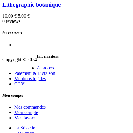
Lithographie botanique
Le
Le
10,00
€
5,00
€
prix
prix
0 reviews
initial
actuel
était :
est :
Suivez nous
10,00 €.
5,00 €.
Informations
Copyright © 2024
A propos
Paiement & Livraison
Mentions légales
CGV
Mon compte
Mes commandes
Mon compte
Mes favoris
La Sélection