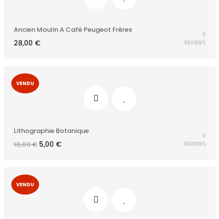
Ancien Moulin A Café Peugeot Frères
0
28,00
€
REVIEWS
VENDU
Lithographie Botanique
0
Le
Le
5,00
€
10,00
€
REVIEWS
prix
prix
initial
actuel
était :
est :
10,00 €.
5,00 €.
VENDU