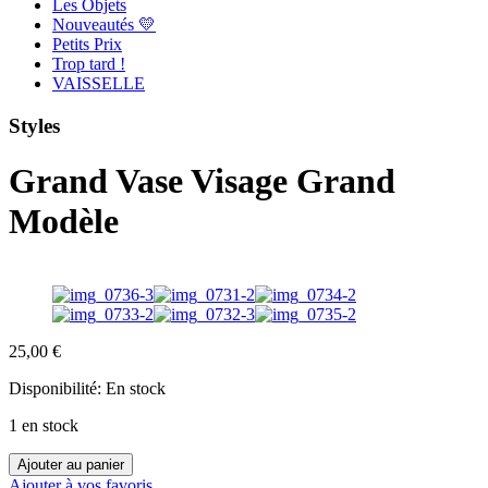
Les Objets
Nouveautés 💛
Petits Prix
Trop tard !
VAISSELLE
Styles
Grand Vase Visage Grand
Modèle
25,00
€
Disponibilité:
En stock
1 en stock
quantité
Ajouter au panier
de
Ajouter à vos favoris