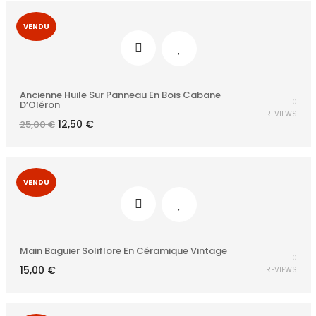
VENDU
Ancienne Huile Sur Panneau En Bois Cabane
0
D’Oléron
REVIEWS
Le
Le
12,50
€
25,00
€
prix
prix
initial
actuel
était :
est :
25,00 €.
12,50 €.
VENDU
Main Baguier Soliflore En Céramique Vintage
0
15,00
€
REVIEWS