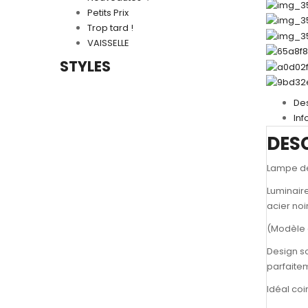
Petits Prix
Trop tard !
VAISSELLE
STYLES
Des
In
DES
Lampe de
Luminair
acier noi
(Modèle d
Design so
parfaitem
Idéal co