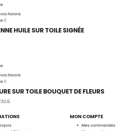
te
 vos favoris
ew
NNE HUILE SUR TOILE SIGNÉE
s
te
 vos favoris
ew
URE SUR TOILE BOUQUET DE FLEURS
e
Le
7,50
€
rix
prix
s
itial
actuel
MATIONS
MON COMPTE
ait :
est :
propos
Mes commandes
5,00 €.
17,50 €.