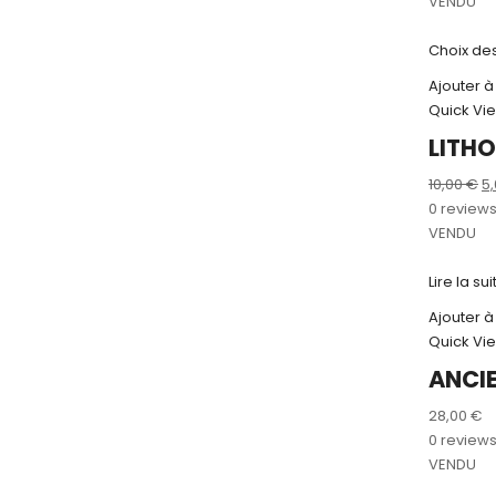
in
VENDU
ét
2
Choix de
Ajouter à
Quick Vi
LITH
Le
10,00
€
5
pr
0 review
in
VENDU
ét
10
Lire la sui
Ajouter à
Quick Vi
ANCIE
28,00
€
0 review
VENDU