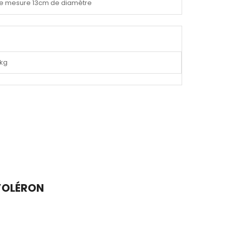
le mesure 13cm de diamètre
 kg
D’OLÉRON