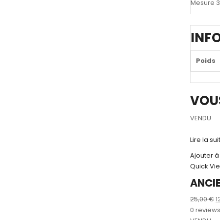
Mesure 3
INF
Poids
VOU
VENDU
Lire la sui
Ajouter à
Quick Vi
ANCIE
L
25,00
€
1
p
0 review