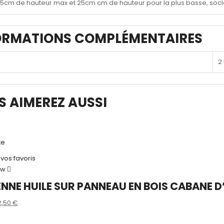
5cm de hauteur max et 25cm cm de hauteur pour la plus basse, soc
ORMATIONS COMPLÉMENTAIRES
2
S AIMEREZ AUSSI
te
 vos favoris
ew
NNE HUILE SUR PANNEAU EN BOIS CABANE 
e
Le
2,50
€
rix
prix
s