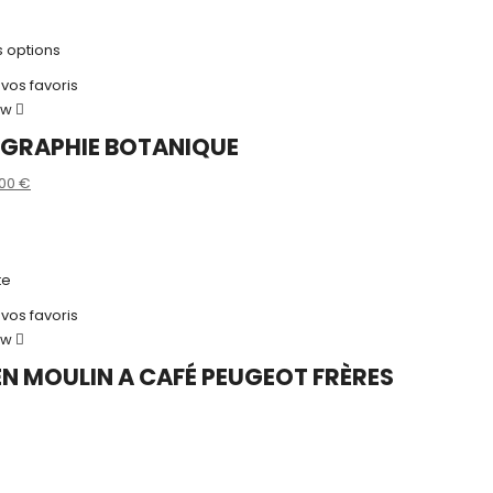
itial
actuel
ait :
est :
5,00 €.
12,50 €.
s options
 vos favoris
ew
OGRAPHIE BOTANIQUE
Le
,00
€
ix
prix
s
itial
actuel
ait :
est :
,00 €.
5,00 €.
te
 vos favoris
ew
N MOULIN A CAFÉ PEUGEOT FRÈRES
s