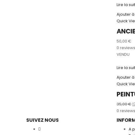
Lire la sui
Ajouter à
Quick Vi
ANCIE
50,00
€
0 review
VENDU
Lire la sui
Ajouter à
Quick Vi
PEINT
L
35,00
€
1
p
0 review
in
SUIVEZ NOUS
INFOR
ét
A 
3