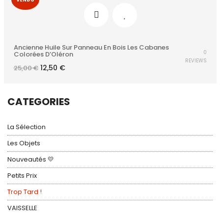
Ancienne Huile Sur Panneau En Bois Les Cabanes
0
Colorées D’Oléron
REVIEWS
Le
Le
12,50
€
25,00
€
prix
prix
initial
actuel
était :
est :
25,00 €.
12,50 €.
CATEGORIES
La Sélection
Les Objets
Nouveautés 💛
Petits Prix
Trop Tard !
VAISSELLE