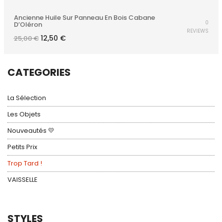
Ancienne Huile Sur Panneau En Bois Cabane
0
D’Oléron
REVIEWS
Le
Le
12,50
€
25,00
€
prix
prix
initial
actuel
était :
est :
25,00 €.
12,50 €.
CATEGORIES
La Sélection
Les Objets
Nouveautés 💛
Petits Prix
Trop Tard !
VAISSELLE
STYLES