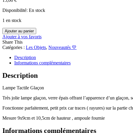
15,00
€
Disponibilité:
En stock
1 en stock
quantité
Ajouter au panier
de
Ajouter à vos favoris
Lampe
Share This
Tactile
Catégories :
Les Objets
,
Nouveautés 💛
Glaçon
Description
Informations complémentaires
Description
Lampe Tactile Glaçon
Très jolie lampe glaçon, verre épais offrant l’apparence d’un glaçon, s
Fonctionne parfaitement, petit prix car traces ( rayures) sur la partie 
Mesure 9x9cm et 10,5cm de hauteur , ampoule fournie
Informations complémentaires