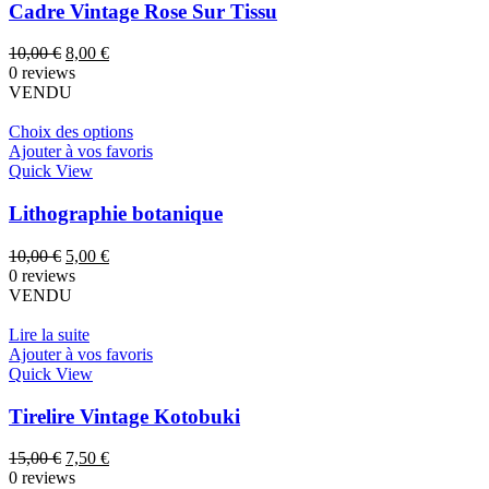
Cadre Vintage Rose Sur Tissu
Le
Le
10,00
€
8,00
€
prix
prix
0 reviews
initial
actuel
VENDU
était :
est :
10,00 €.
8,00 €.
Choix des options
Ajouter à vos favoris
Quick View
Lithographie botanique
Le
Le
10,00
€
5,00
€
prix
prix
0 reviews
initial
actuel
VENDU
était :
est :
10,00 €.
5,00 €.
Lire la suite
Ajouter à vos favoris
Quick View
Tirelire Vintage Kotobuki
Le
Le
15,00
€
7,50
€
prix
prix
0 reviews