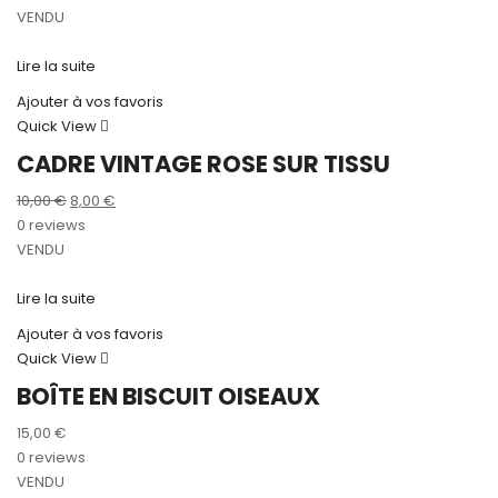
VENDU
Lire la suite
Ajouter à vos favoris
Quick View
CADRE VINTAGE ROSE SUR TISSU
Le
Le
10,00
€
8,00
€
prix
prix
0 reviews
initial
actuel
VENDU
était :
est :
10,00 €.
8,00 €.
Lire la suite
Ajouter à vos favoris
Quick View
BOÎTE EN BISCUIT OISEAUX
15,00
€
0 reviews
VENDU