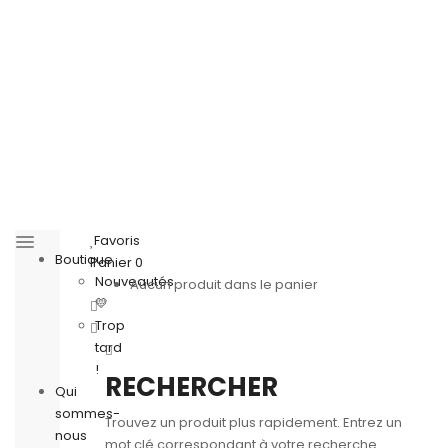
Favoris
Boutique
Panier
0
Nouveautés
Aucun produit dans le panier
💛
Trop
tard
!
RECHERCHER
Qui
sommes-
Trouvez un produit plus rapidement. Entrez un
nous
mot clé correspondant à votre recherche.