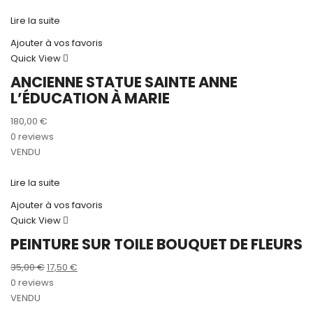
Lire la suite
Ajouter à vos favoris
Quick View
ANCIENNE STATUE SAINTE ANNE
L’ÉDUCATION À MARIE
180,00
€
0 reviews
VENDU
Lire la suite
Ajouter à vos favoris
Quick View
PEINTURE SUR TOILE BOUQUET DE FLEURS
Le
Le
35,00
€
17,50
€
prix
prix
0 reviews
initial
actuel
VENDU
était :
est :