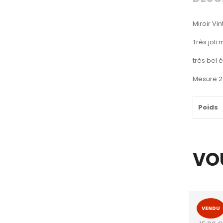
Miroir Vi
Très joli
très bel 
Mesure 2
Poids
VO
VENDU
Tirelir