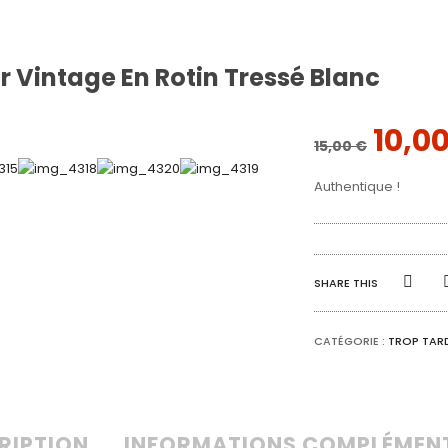
ir Vintage En Rotin Tressé Blanc
LE
10,0
15,00
€
PRIX
Authentique !
INITI
ÉTAIT
15,00
SHARE THIS
CATÉGORIE :
TROP TARD
RIPTION
INFORMATIONS COMPLÉMEN