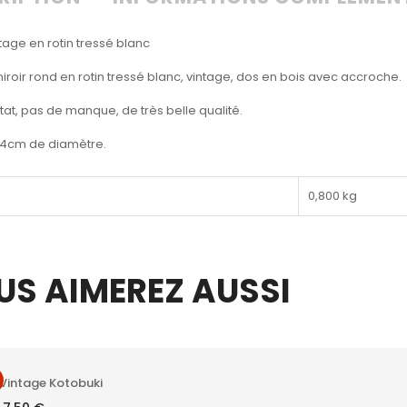
ntage en rotin tressé blanc
 miroir rond en rotin tressé blanc, vintage, dos en bois avec accroche.
état, pas de manque, de très belle qualité.
4cm de diamètre.
0,800 kg
US AIMEREZ AUSSI
e Vintage Kotobuki
Le
Le