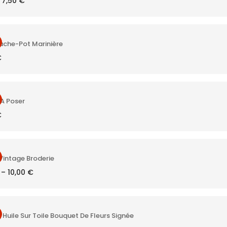
7,50
€
prix
prix
initial
actuel
était :
est :
15,00 €.
7,50 €.
ache-Pot Marinière
€
A Poser
€
Vintage Broderie
–
10,00
€
Huile Sur Toile Bouquet De Fleurs Signée