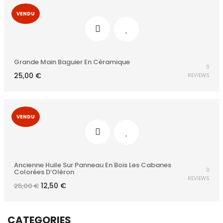
VENDU
Grande Main Baguier En Céramique
0
25,00
€
REVIEWS
VENDU
Ancienne Huile Sur Panneau En Bois Les Cabanes
0
Colorées D’Oléron
REVIEWS
Le
Le
12,50
€
25,00
€
prix
prix
initial
actuel
était :
est :
25,00 €.
12,50 €.
CATEGORIES