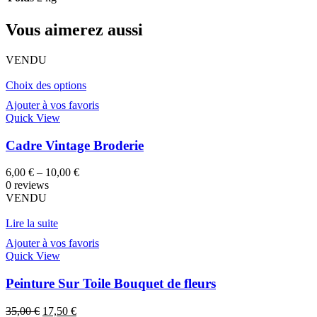
Vous aimerez aussi
VENDU
Choix des options
Ajouter à vos favoris
Quick View
Cadre Vintage Broderie
6,00
€
–
10,00
€
0 reviews
VENDU
Lire la suite
Ajouter à vos favoris
Quick View
Peinture Sur Toile Bouquet de fleurs
Le
Le
35,00
€
17,50
€