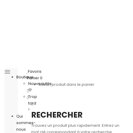
Favoris
Boutique
Panier
0
Nouveautés
Aucun produit dans le panier
💛
Trop
tard
!
RECHERCHER
Qui
sommes-
Trouvez un produit plus rapidement. Entrez un
nous
mot clé correspondant à votre recherche.