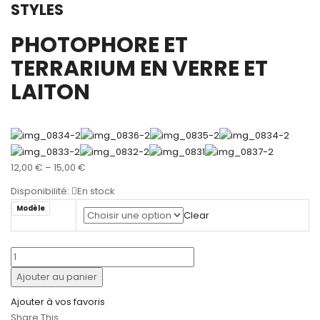
STYLES
PHOTOPHORE ET
TERRARIUM EN VERRE ET
LAITON
12,00
€
–
15,00
€
Disponibilité:
En stock
Modèle
Clear
quantité
de
Ajouter au panier
Photophore
Et
Ajouter à vos favoris
Terrarium
Share This