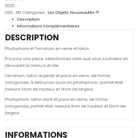
en
verre
UGS :
ND
Catégories :
Les Objets
,
Nouveautés 💛
et
Description
laiton
Informations complémentaires
DESCRIPTION
Photophore et Terrarium en verre et laiton
Prix pour une pièce, sélectionnez celle que vous souhaitez en
déroulant le menu à droite.
Terrarium, laiton argenté et paroi en verre, de forme
octogonale, à détourner aussi en photophore ! parfait état,
mesure 13cm de hauteur et 14cm de largeur.
Photophore, laiton doré et paroi en verre, de forme
octogonale, parfait état, mesure 9cm de hauteur et 10cm de
largeur.
INFORMATIONS