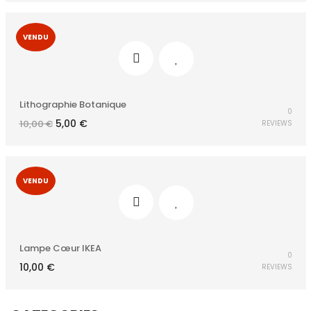
VENDU
Lithographie Botanique
0
Le
Le
5,00
€
10,00
€
REVIEWS
prix
prix
initial
actuel
était :
est :
10,00 €.
5,00 €.
VENDU
Lampe Cœur IKEA
0
10,00
€
REVIEWS