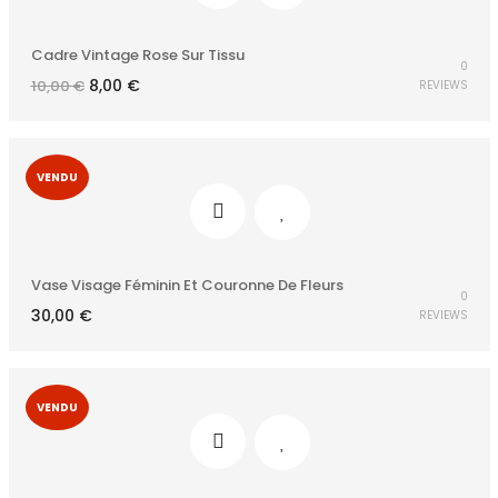
Cadre Vintage Rose Sur Tissu
0
Le
Le
8,00
€
10,00
€
REVIEWS
prix
prix
initial
actuel
était :
est :
10,00 €.
8,00 €.
VENDU
Vase Visage Féminin Et Couronne De Fleurs
0
30,00
€
REVIEWS
VENDU