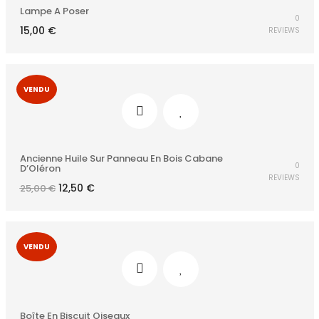
Lampe A Poser
0
15,00
€
REVIEWS
VENDU
Ancienne Huile Sur Panneau En Bois Cabane
0
D’Oléron
REVIEWS
Le
Le
12,50
€
25,00
€
prix
prix
initial
actuel
était :
est :
25,00 €.
12,50 €.
VENDU
Boîte En Biscuit Oiseaux