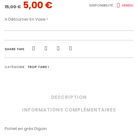
LE
LE
5,00
€
DISPONIBILITÉ:
VENDU
15,00
€
PRIX
PRIX
A Détourner En Vase !
INITIAL
ACTUEL
ÉTAIT :
EST :
15,00 €.
5,00 €.
SHARE THIS
CATÉGORIE :
TROP TARD !
DESCRIPTION
INFORMATIONS COMPLÉMENTAIRES
Pichet en grès Digoin