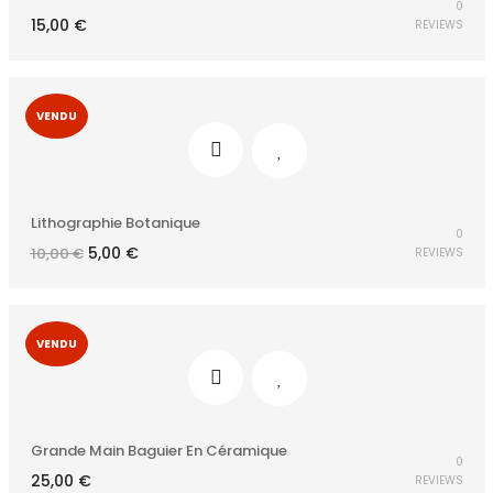
0
15,00
€
REVIEWS
VENDU
Lithographie Botanique
0
Le
Le
5,00
€
10,00
€
REVIEWS
prix
prix
initial
actuel
était :
est :
10,00 €.
5,00 €.
VENDU
Grande Main Baguier En Céramique
0
25,00
€
REVIEWS