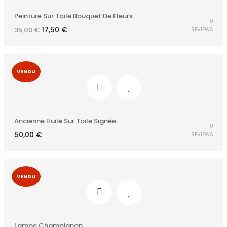
Peinture Sur Toile Bouquet De Fleurs
0
Le
Le
17,50
€
35,00
€
REVIEWS
prix
prix
initial
actuel
était :
est :
35,00 €.
17,50 €.
VENDU
Ancienne Huile Sur Toile Signée
0
50,00
€
REVIEWS
VENDU
Lampe Champignon