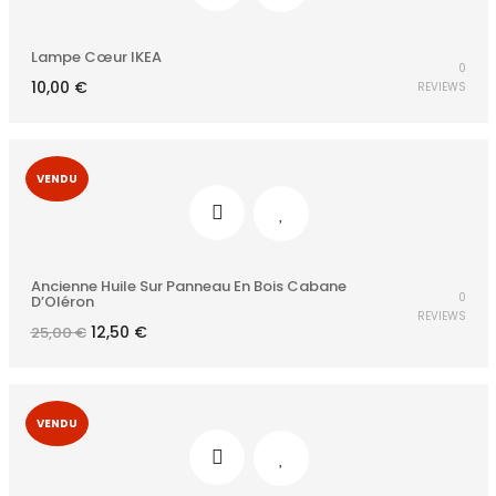
Lampe Cœur IKEA
0
10,00
€
REVIEWS
VENDU
Ancienne Huile Sur Panneau En Bois Cabane
0
D’Oléron
REVIEWS
Le
Le
12,50
€
25,00
€
prix
prix
initial
actuel
était :
est :
25,00 €.
12,50 €.
VENDU