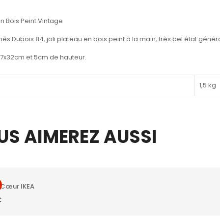
n Bois Peint Vintage
ès Dubois 84, joli plateau en bois peint à la main, très bel état géné
7x32cm et 5cm de hauteur.
1,5 kg
US AIMEREZ AUSSI
Cœur IKEA
€