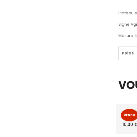
Plateau e
Signé Agn
Mesure 4
Poids
VO
VENDU
Lampe 
10,00