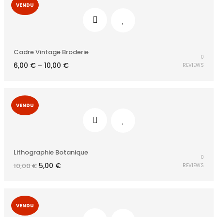
VENDU
Cadre Vintage Broderie
0
6,00
€
–
10,00
€
REVIEWS
VENDU
Lithographie Botanique
0
Le
Le
5,00
€
10,00
€
REVIEWS
prix
prix
initial
actuel
était :
est :
10,00 €.
5,00 €.
VENDU