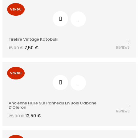
VENDU
Tirelire Vintage Kotobuki
0
Le
Le
7,50
€
15,00
€
REVIEWS
prix
prix
initial
actuel
était :
est :
15,00 €.
7,50 €.
VENDU
Ancienne Huile Sur Panneau En Bois Cabane
0
D’Oléron
REVIEWS
Le
Le
12,50
€
25,00
€
prix
prix
initial
actuel
était :
est :
25,00 €.
12,50 €.