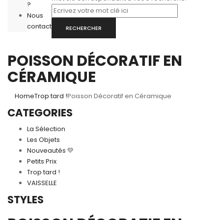
?
Nous
contacter
RECHERCHER
POISSON DÉCORATIF EN
CÉRAMIQUE
Home
Trop tard !
Poisson Décoratif en Céramique
CATEGORIES
La Sélection
Les Objets
Nouveautés 💛
Petits Prix
Trop tard !
VAISSELLE
STYLES