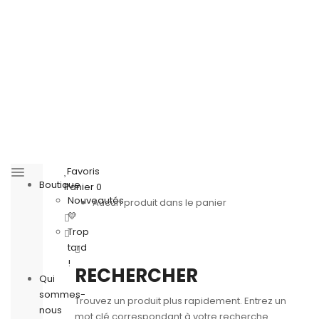
Favoris
Boutique
Panier
0
Nouveautés
Aucun produit dans le panier
💛
Trop
tard
!
RECHERCHER
Qui
sommes-
Trouvez un produit plus rapidement. Entrez un
nous
mot clé correspondant à votre recherche.