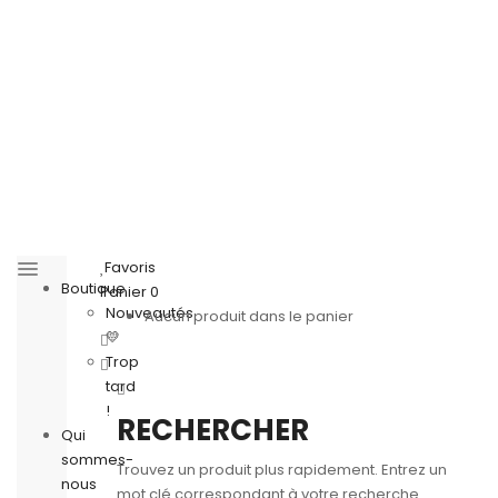
Favoris
Boutique
Panier
0
Nouveautés
Aucun produit dans le panier
💛
Trop
tard
!
RECHERCHER
Qui
sommes-
Trouvez un produit plus rapidement. Entrez un
nous
mot clé correspondant à votre recherche.