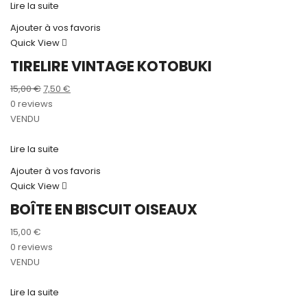
Lire la suite
Ajouter à vos favoris
Quick View
TIRELIRE VINTAGE KOTOBUKI
Le
Le
15,00
€
7,50
€
prix
prix
0 reviews
initial
actuel
VENDU
était :
est :
15,00 €.
7,50 €.
Lire la suite
Ajouter à vos favoris
Quick View
BOÎTE EN BISCUIT OISEAUX
15,00
€
0 reviews
VENDU
Lire la suite