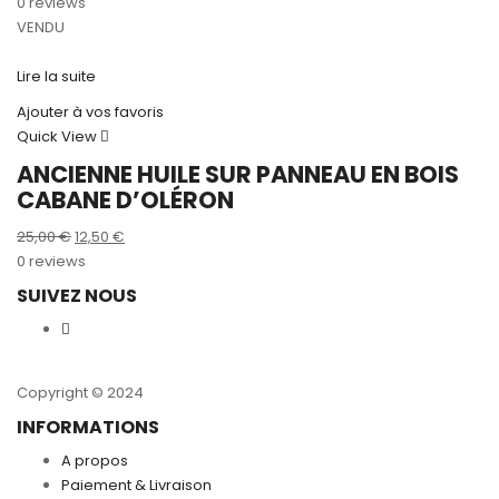
prix
prix
0 reviews
initial
actuel
VENDU
était :
est :
25,00 €.
12,50 €.
Lire la suite
Ajouter à vos favoris
Quick View
ANCIENNE HUILE SUR PANNEAU EN BOIS
CABANE D’OLÉRON
Le
Le
25,00
€
12,50
€
prix
prix
0 reviews
initial
actuel
SUIVEZ NOUS
était :
est :
25,00 €.
12,50 €.
Copyright © 2024
INFORMATIONS
A propos
Paiement & Livraison