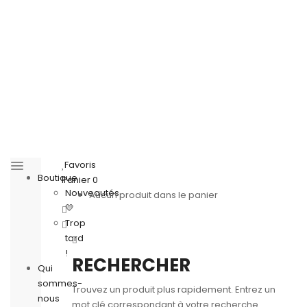
Favoris
Boutique
Panier
0
Nouveautés
Aucun produit dans le panier
💛
Trop
tard
!
RECHERCHER
Qui
sommes-
Trouvez un produit plus rapidement. Entrez un
nous
mot clé correspondant à votre recherche.