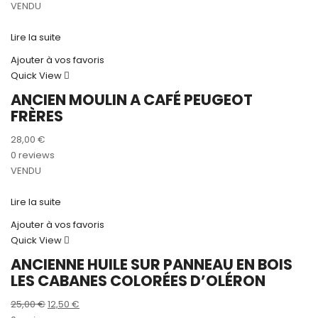
initial
actuel
VENDU
était :
est :
10,00 €.
8,00 €.
Lire la suite
Ajouter à vos favoris
Quick View
ANCIEN MOULIN A CAFÉ PEUGEOT
FRÈRES
28,00
€
0 reviews
VENDU
Lire la suite
Ajouter à vos favoris
Quick View
ANCIENNE HUILE SUR PANNEAU EN BOIS
LES CABANES COLORÉES D’OLÉRON
Le
Le
25,00
€
12,50
€