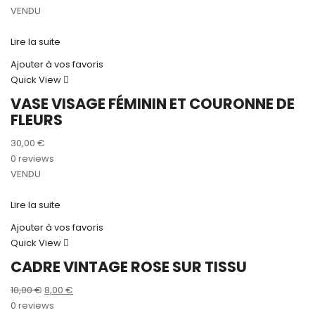
VENDU
Lire la suite
Ajouter à vos favoris
Quick View
VASE VISAGE FÉMININ ET COURONNE DE
FLEURS
30,00
€
0 reviews
VENDU
Lire la suite
Ajouter à vos favoris
Quick View
CADRE VINTAGE ROSE SUR TISSU
Le
Le
10,00
€
8,00
€
prix
prix
0 reviews