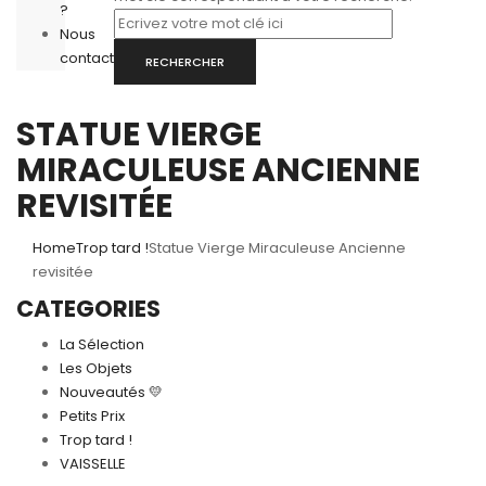
?
Nous
contacter
RECHERCHER
STATUE VIERGE
MIRACULEUSE ANCIENNE
REVISITÉE
Home
Trop tard !
Statue Vierge Miraculeuse Ancienne
revisitée
CATEGORIES
La Sélection
Les Objets
Nouveautés 💛
Petits Prix
Trop tard !
VAISSELLE