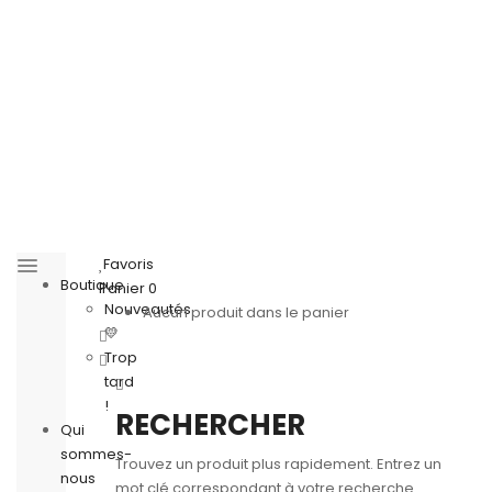
Favoris
Boutique
Panier
0
Nouveautés
Aucun produit dans le panier
💛
Trop
tard
!
RECHERCHER
Qui
sommes-
Trouvez un produit plus rapidement. Entrez un
nous
mot clé correspondant à votre recherche.