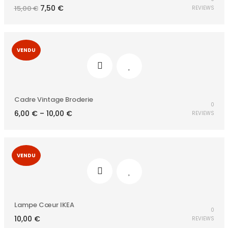
Le
Le
7,50
€
15,00
€
REVIEWS
prix
prix
initial
actuel
était :
est :
15,00 €.
7,50 €.
VENDU
Cadre Vintage Broderie
0
6,00
€
–
10,00
€
REVIEWS
VENDU
Lampe Cœur IKEA
0
10,00
€
REVIEWS