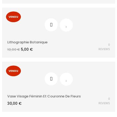
VENDU
Lithographie Botanique
0
Le
Le
5,00
€
10,00
€
REVIEWS
prix
prix
initial
actuel
était :
est :
10,00 €.
5,00 €.
VENDU
Vase Visage Féminin Et Couronne De Fleurs
0
30,00
€
REVIEWS