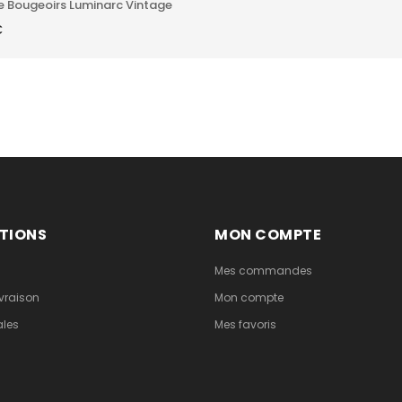
e Bougeoirs Luminarc Vintage
€
TIONS
MON COMPTE
Mes commandes
vraison
Mon compte
ales
Mes favoris