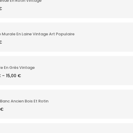
evue En Rotin Vintage
€
 Murale En Laine Vintage Art Populaire
€
le En Grès Vintage
€
–
15,00
€
Banc Ancien Bois Et Rotin
€