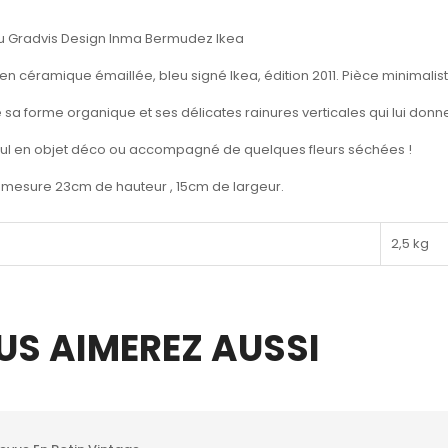
u Gradvis Design Inma Bermudez Ikea
 en céramique émaillée, bleu signé Ikea, édition 2011. Pièce minimalis
sa forme organique et ses délicates rainures verticales qui lui don
seul en objet déco ou accompagné de quelques fleurs séchées !
, mesure 23cm de hauteur , 15cm de largeur.
2,5 kg
US AIMEREZ AUSSI