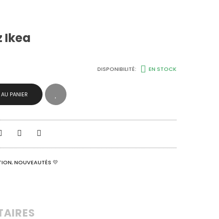
 Ikea
DISPONIBILITÉ:
EN STOCK
 AU PANIER
TION
,
NOUVEAUTÉS 💛
TAIRES