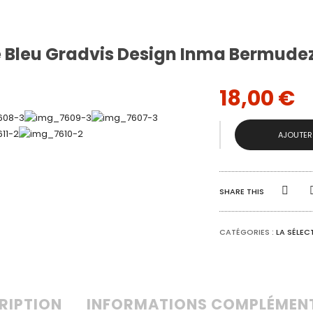
 Bleu Gradvis Design Inma Bermudez
18,00
€
QUANTITÉ
AJOUTER
DE
VASE
BLEU
GRADVIS
DESIGN
SHARE THIS
INMA
BERMUDEZ
IKEA
CATÉGORIES :
LA SÉLEC
RIPTION
INFORMATIONS COMPLÉMEN