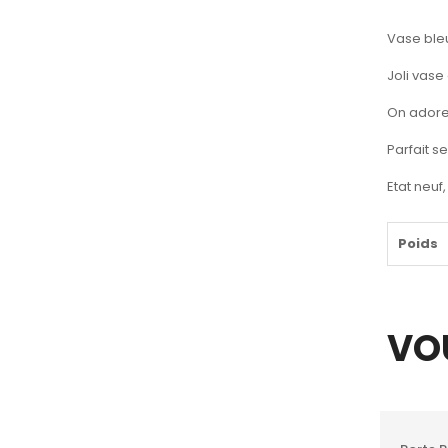
Vase ble
Joli vase
On adore 
Parfait 
Etat neuf
Poids
VO